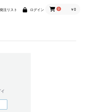
0
￥0
発注リスト
ログイン
グイ